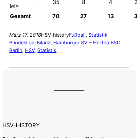
35
8
4
2
iele
Gesamt
70
27
13
3
März 17, 2018
HSV-history
Fußball
, 
Statistik
Bundesliga-Bilanz
, 
Hamburger SV – Hertha BSC
Berlin
, 
HSV
, 
Statistik
HSV-HISTORY