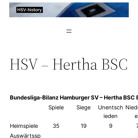
Zum
Inhalt
springen
HSV – Hertha BSC
Bundesliga-Bilanz Hamburger SV – Hertha BSC B
Spiele
Siege
Unentsch
Nied
ieden
e
Heimspiele
35
19
9
Auswärtssp