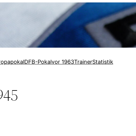
ropapokal
DFB-Pokal
vor 1963
Trainer
Statistik
945