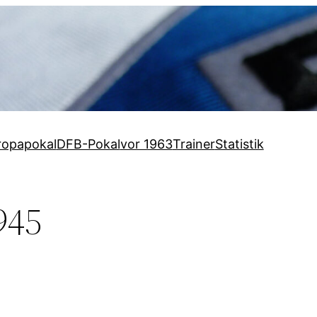
ropapokal
DFB-Pokal
vor 1963
Trainer
Statistik
945