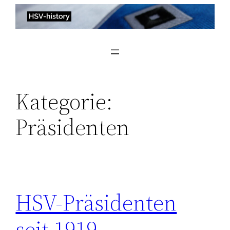
Zum
Inhalt
springen
Kategorie:
Präsidenten
HSV-Präsidenten
seit 1919