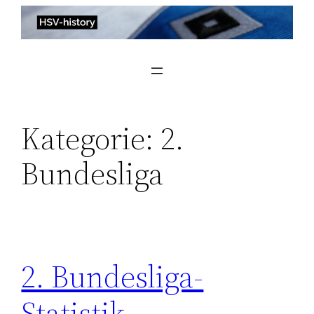
Zum
Inhalt
springen
Kategorie:
2.
Bundesliga
2. Bundesliga-
Statistik