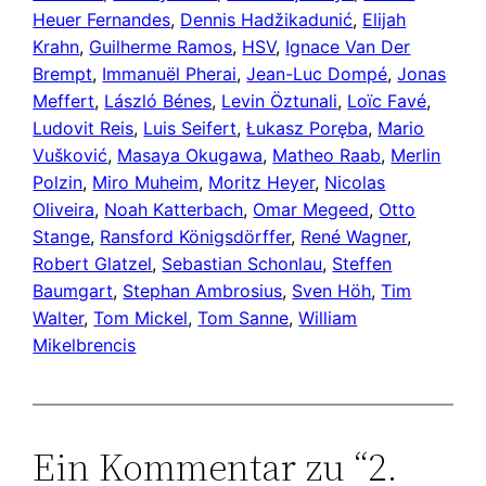
Heuer Fernandes
, 
Dennis Hadžikadunić
, 
Elijah
Krahn
, 
Guilherme Ramos
, 
HSV
, 
Ignace Van Der
Brempt
, 
Immanuël Pherai
, 
Jean-Luc Dompé
, 
Jonas
Meffert
, 
László Bénes
, 
Levin Öztunali
, 
Loïc Favé
, 
Ludovit Reis
, 
Luis Seifert
, 
Łukasz Poręba
, 
Mario
Vušković
, 
Masaya Okugawa
, 
Matheo Raab
, 
Merlin
Polzin
, 
Miro Muheim
, 
Moritz Heyer
, 
Nicolas
Oliveira
, 
Noah Katterbach
, 
Omar Megeed
, 
Otto
Stange
, 
Ransford Königsdörffer
, 
René Wagner
, 
Robert Glatzel
, 
Sebastian Schonlau
, 
Steffen
Baumgart
, 
Stephan Ambrosius
, 
Sven Höh
, 
Tim
Walter
, 
Tom Mickel
, 
Tom Sanne
, 
William
Mikelbrencis
Ein Kommentar zu “2.