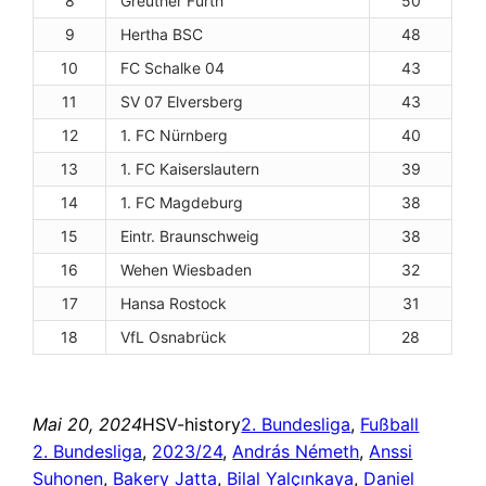
8
Greuther Fürth
50
9
Hertha BSC
48
10
FC Schalke 04
43
11
SV 07 Elversberg
43
12
1. FC Nürnberg
40
13
1. FC Kaiserslautern
39
14
1. FC Magdeburg
38
15
Eintr. Braunschweig
38
16
Wehen Wiesbaden
32
17
Hansa Rostock
31
18
VfL Osnabrück
28
Mai 20, 2024
HSV-history
2. Bundesliga
, 
Fußball
2. Bundesliga
, 
2023/24
, 
András Németh
, 
Anssi
Suhonen
, 
Bakery Jatta
, 
Bilal Yalçınkaya
, 
Daniel