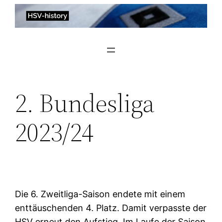
Zum
Inhalt
springen
2. Bundesliga
2023/24
Die 6. Zweitliga-Saison endete mit einem
enttäuschenden 4. Platz. Damit verpasste der
HSV erneut den Aufstieg. Im Laufe der Saison