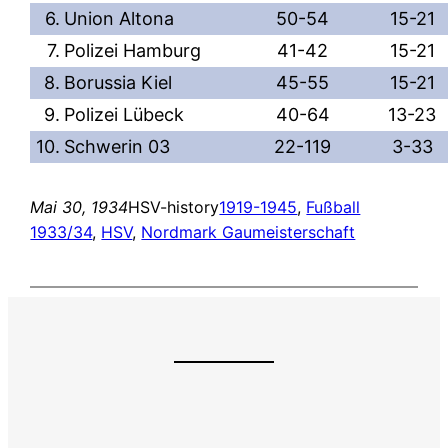
6.
Union Altona
50-54
15-21
7.
Polizei Hamburg
41-42
15-21
8.
Borussia Kiel
45-55
15-21
9.
Polizei Lübeck
40-64
13-23
10.
Schwerin 03
22-119
3-33
Mai 30, 1934
HSV-history
1919-1945
, 
Fußball
1933/34
, 
HSV
, 
Nordmark Gaumeisterschaft