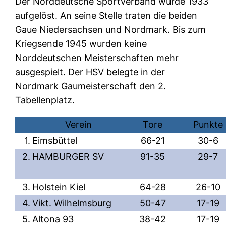
Der Norddeutsche Sportverband wurde 1933
aufgelöst. An seine Stelle traten die beiden
Gaue Niedersachsen und Nordmark. Bis zum
Kriegsende 1945 wurden keine
Norddeutschen Meisterschaften mehr
ausgespielt. Der HSV belegte in der
Nordmark Gaumeisterschaft den 2.
Tabellenplatz.
Verein
Tore
Punkte
1.
Eimsbüttel
66-21
30-6
2.
HAMBURGER SV
91-35
29-7
3.
Holstein Kiel
64-28
26-10
4.
Vikt. Wilhelmsburg
50-47
17-19
5.
Altona 93
38-42
17-19