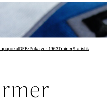
ropapokal
DFB-Pokal
vor 1963
Trainer
Statistik
ürmer