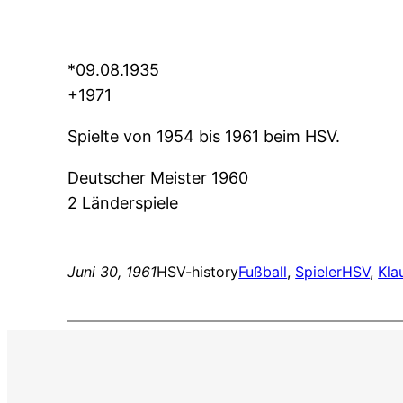
*09.08.1935
+1971
Spielte von 1954 bis 1961 beim HSV.
Deutscher Meister 1960
2 Länderspiele
Juni 30, 1961
HSV-history
Fußball
, 
Spieler
HSV
, 
Kla