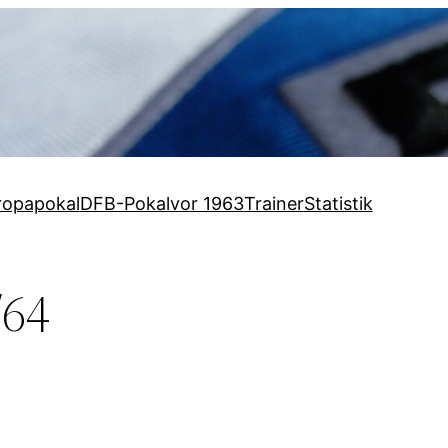
ropapokal
DFB-Pokal
vor 1963
Trainer
Statistik
/64