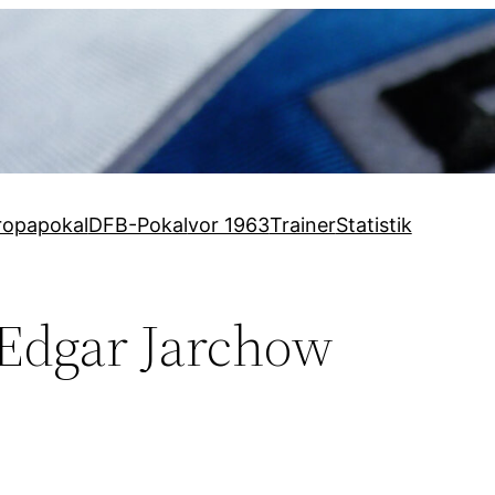
ropapokal
DFB-Pokal
vor 1963
Trainer
Statistik
-Edgar Jarchow