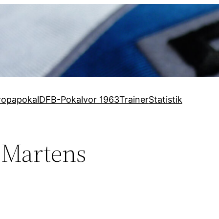
ropapokal
DFB-Pokal
vor 1963
Trainer
Statistik
 Martens