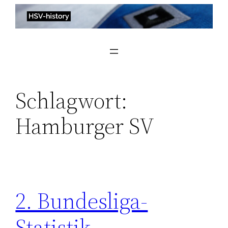
Zum
Inhalt
springen
Schlagwort:
Hamburger SV
2. Bundesliga-
Statistik