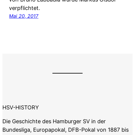
verpflichtet.
Mai 20, 2017
HSV-HISTORY
Die Geschichte des Hamburger SV in der
Bundesliga, Europapokal, DFB-Pokal von 1887 bis