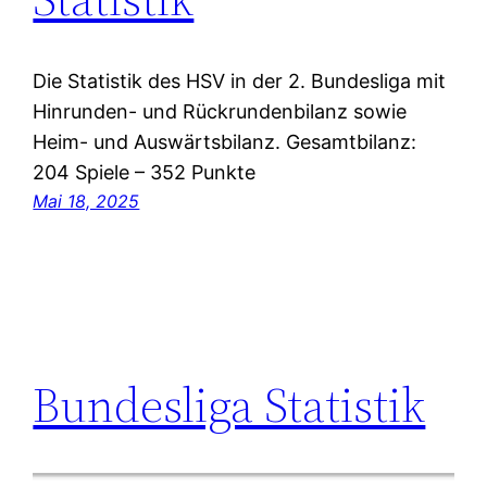
Die Statistik des HSV in der 2. Bundesliga mit
Hinrunden- und Rückrundenbilanz sowie
Heim- und Auswärtsbilanz. Gesamtbilanz:
204 Spiele – 352 Punkte
Mai 18, 2025
Bundesliga Statistik