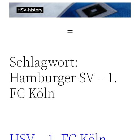
Zum
Inhalt
springen
Schlagwort:
Hamburger SV – 1.
FC Köln
HSV – 1. FC Köln