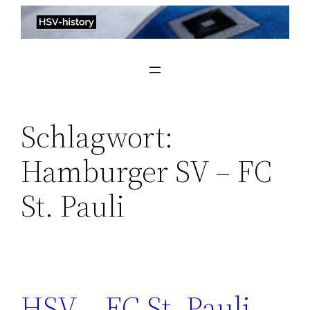
Zum
Inhalt
springen
Schlagwort:
Hamburger SV – FC
St. Pauli
HSV – FC St. Pauli