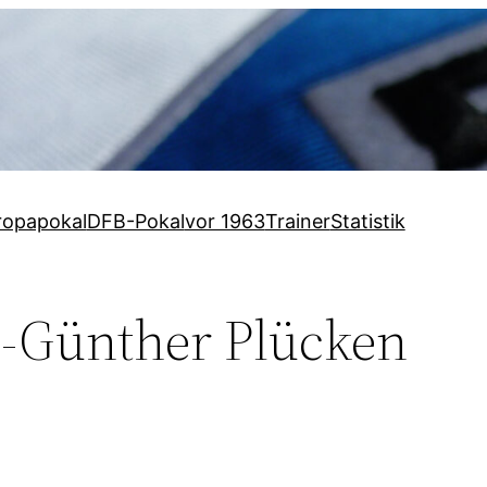
ropapokal
DFB-Pokal
vor 1963
Trainer
Statistik
-Günther Plücken