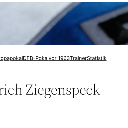
ropapokal
DFB-Pokal
vor 1963
Trainer
Statistik
rich Ziegenspeck