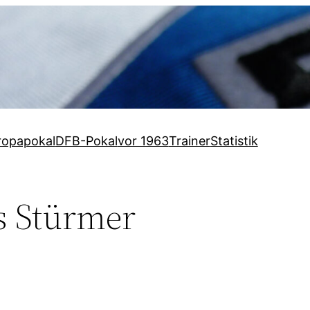
ropapokal
DFB-Pokal
vor 1963
Trainer
Statistik
s Stürmer