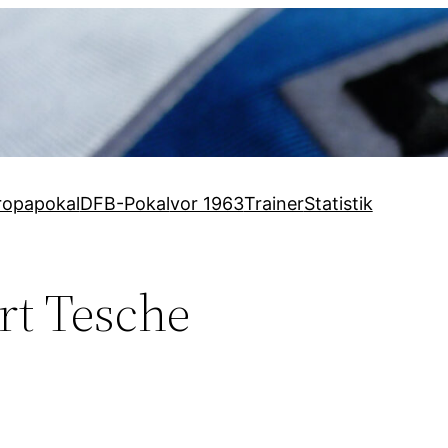
ropapokal
DFB-Pokal
vor 1963
Trainer
Statistik
rt Tesche