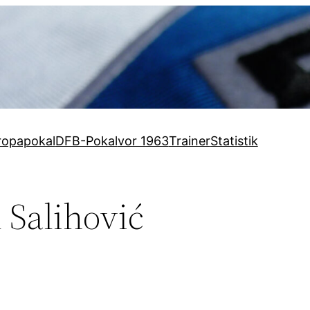
ropapokal
DFB-Pokal
vor 1963
Trainer
Statistik
 Salihović