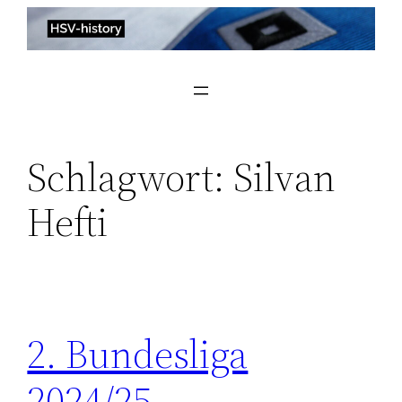
Zum
Inhalt
springen
Schlagwort:
Silvan
Hefti
2. Bundesliga
2024/25