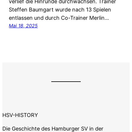
verlief die Hinrunde durchwachsen. Trainer
Steffen Baumgart wurde nach 13 Spielen
entlassen und durch Co-Trainer Merlin…
Mai 18, 2025
HSV-HISTORY
Die Geschichte des Hamburger SV in der