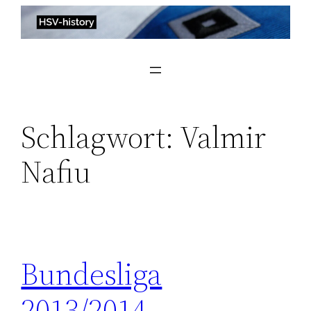
Zum
Inhalt
springen
Schlagwort:
Valmir
Nafiu
Bundesliga
2013/2014