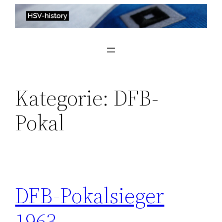
Zum
Inhalt
springen
Kategorie:
DFB-
Pokal
DFB-Pokalsieger
1963