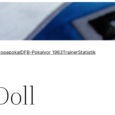
ropapokal
DFB-Pokal
vor 1963
Trainer
Statistik
oll