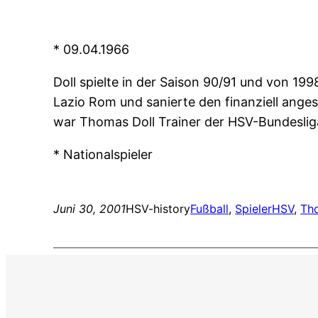
* 09.04.1966
Doll spielte in der Saison 90/91 und von 19
Lazio Rom und sanierte den finanziell ang
war Thomas Doll Trainer der HSV-Bundesli
* Nationalspieler
Juni 30, 2001
HSV-history
Fußball
, 
Spieler
HSV
, 
Th