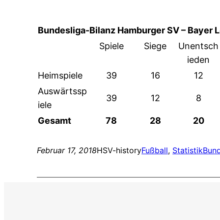
Bundesliga-Bilanz Hamburger SV – Bayer 
Spiele
Siege
Unentsch
ieden
Heimspiele
39
16
12
Auswärtssp
39
12
8
iele
Gesamt
78
28
20
Februar 17, 2018
HSV-history
Fußball
, 
Statistik
Bund