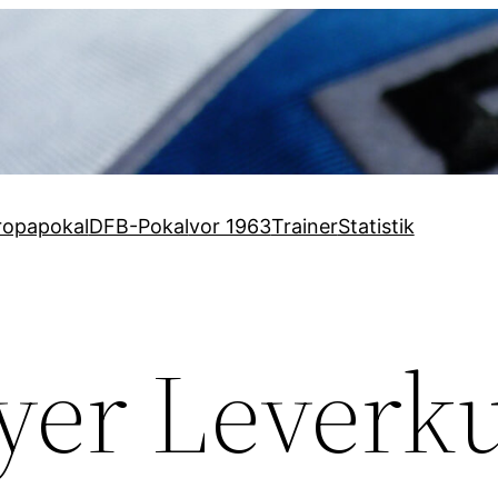
ropapokal
DFB-Pokal
vor 1963
Trainer
Statistik
yer Leverk