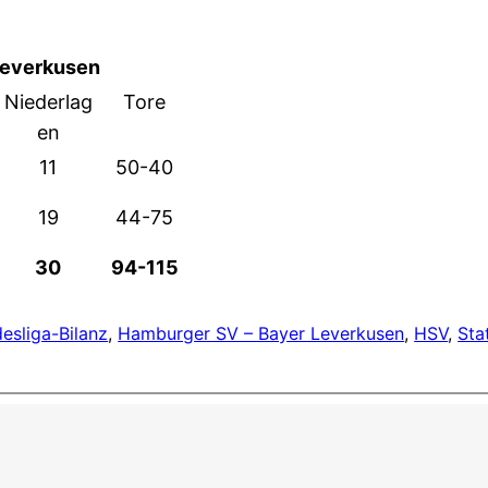
Leverkusen
Niederlag
Tore
en
11
50-40
19
44-75
30
94-115
esliga-Bilanz
, 
Hamburger SV – Bayer Leverkusen
, 
HSV
, 
Stat