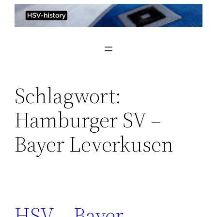
Zum
Inhalt
springen
Schlagwort:
Hamburger SV –
Bayer Leverkusen
HSV – Bayer