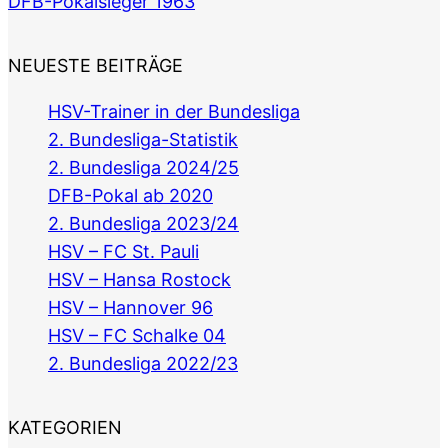
DFB-Pokalsieger 1963
NEUESTE BEITRÄGE
HSV-Trainer in der Bundesliga
2. Bundesliga-Statistik
2. Bundesliga 2024/25
DFB-Pokal ab 2020
2. Bundesliga 2023/24
HSV – FC St. Pauli
HSV – Hansa Rostock
HSV – Hannover 96
HSV – FC Schalke 04
2. Bundesliga 2022/23
KATEGORIEN