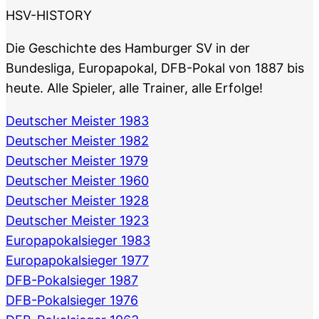
HSV-HISTORY
Die Geschichte des Hamburger SV in der
Bundesliga, Europapokal, DFB-Pokal von 1887 bis
heute. Alle Spieler, alle Trainer, alle Erfolge!
Deutscher Meister 1983
Deutscher Meister 1982
Deutscher Meister 1979
Deutscher Meister 1960
Deutscher Meister 1928
Deutscher Meister 1923
Europapokalsieger 1983
Europapokalsieger 1977
DFB-Pokalsieger 1987
DFB-Pokalsieger 1976