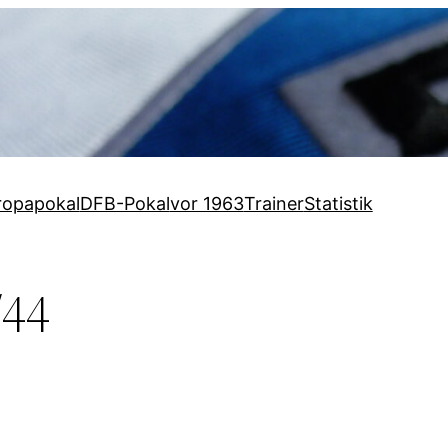
ropapokal
DFB-Pokal
vor 1963
Trainer
Statistik
/44