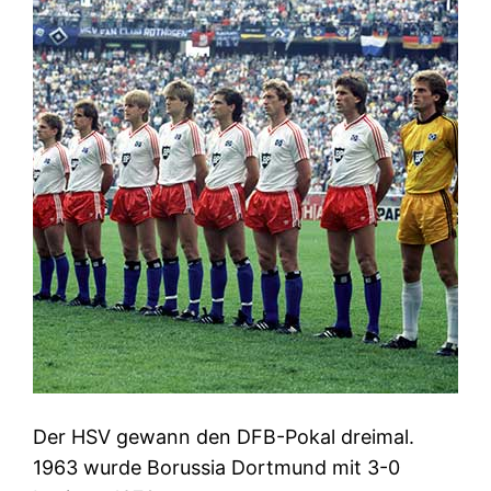
Der HSV gewann den DFB-Pokal dreimal.
1963 wurde Borussia Dortmund mit 3-0