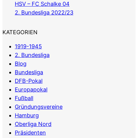
HSV – FC Schalke 04
2. Bundesliga 2022/23
KATEGORIEN
1919-1945
2. Bundesliga
Blog
Bundesliga
DFB-Pokal
Europapokal
Fußball
Gründungsvereine
Hamburg
Oberliga Nord
Präsidenten