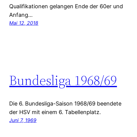
Qualifikationen gelangen Ende der 60er und
Anfang…
Mai 12, 2018
Bundesliga 1968/69
Die 6. Bundesliga-Saison 1968/69 beendete
der HSV mit einem 6. Tabellenplatz.
Juni 7, 1969