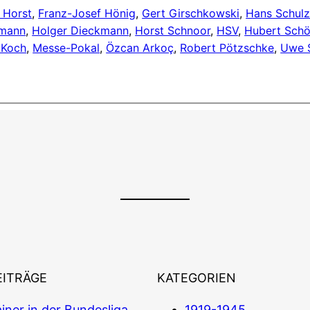
 Horst
, 
Franz-Josef Hönig
, 
Gert Girschkowski
, 
Hans Schul
dmann
, 
Holger Dieckmann
, 
Horst Schnoor
, 
HSV
, 
Hubert Schö
 Koch
, 
Messe-Pokal
, 
Özcan Arkoç
, 
Robert Pötzschke
, 
Uwe S
EITRÄGE
KATEGORIEN
iner in der Bundesliga
1919-1945