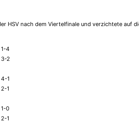
r HSV nach dem Viertelfinale und verzichtete auf di
1-4
3-2
4-1
2-1
1-0
2-1