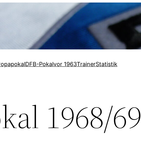
ropapokal
DFB-Pokal
vor 1963
Trainer
Statistik
kal 1968/6