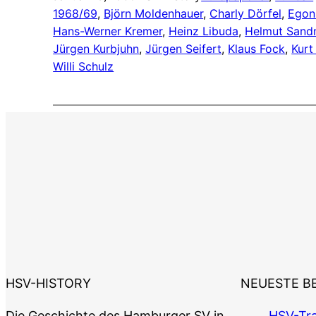
1968/69
, 
Björn Moldenhauer
, 
Charly Dörfel
, 
Egon
Hans-Werner Kremer
, 
Heinz Libuda
, 
Helmut San
Jürgen Kurbjuhn
, 
Jürgen Seifert
, 
Klaus Fock
, 
Kurt
Willi Schulz
HSV-HISTORY
NEUESTE B
Die Geschichte des Hamburger SV in
HSV-Tra