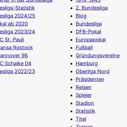
sliga-Statistik
2. Bundesliga
esliga 2024/25
Blog
kal ab 2020
Bundesliga
esliga 2023/24
DFB-Pokal
C St. Pauli
Europapokal
Hansa Rostock
Fußball
Hannover 96
Gründungsvereine
C Schalke 04
Hamburg
esliga 2022/23
Oberliga Nord
Präsidenten
Reisen
Spieler
Stadion
Statistik
Titel
Trainer