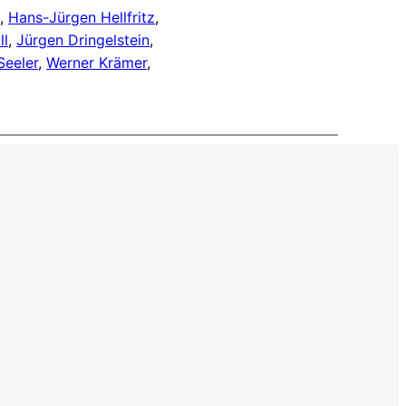
z
, 
Hans-Jürgen Hellfritz
, 
ll
, 
Jürgen Dringelstein
, 
eeler
, 
Werner Krämer
, 