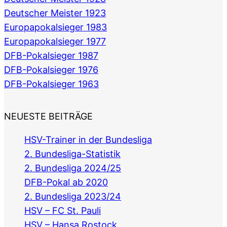
Deutscher Meister 1923
Europapokalsieger 1983
Europapokalsieger 1977
DFB-Pokalsieger 1987
DFB-Pokalsieger 1976
DFB-Pokalsieger 1963
NEUESTE BEITRÄGE
HSV-Trainer in der Bundesliga
2. Bundesliga-Statistik
2. Bundesliga 2024/25
DFB-Pokal ab 2020
2. Bundesliga 2023/24
HSV – FC St. Pauli
HSV – Hansa Rostock