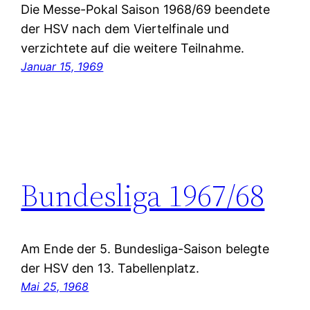
Die Messe-Pokal Saison 1968/69 beendete
der HSV nach dem Viertelfinale und
verzichtete auf die weitere Teilnahme.
Januar 15, 1969
Bundesliga 1967/68
Am Ende der 5. Bundesliga-Saison belegte
der HSV den 13. Tabellenplatz.
Mai 25, 1968