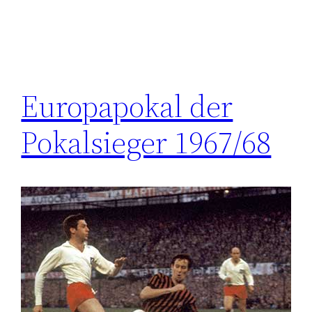
Europapokal der
Pokalsieger 1967/68