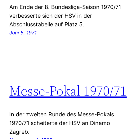
Am Ende der 8. Bundesliga-Saison 1970/71
verbesserte sich der HSV in der
Abschlusstabelle auf Platz 5.
Juni 5, 1971
Messe-Pokal 1970/71
In der zweiten Runde des Messe-Pokals
1970/71 scheiterte der HSV an Dinamo
Zagreb.