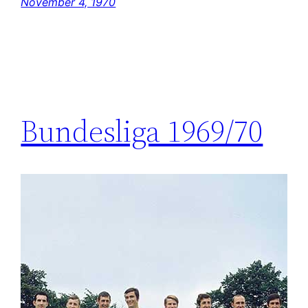
November 4, 1970
Bundesliga 1969/70