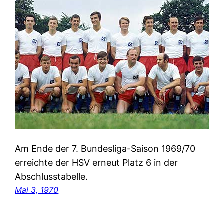
Am Ende der 7. Bundesliga-Saison 1969/70
erreichte der HSV erneut Platz 6 in der
Abschlusstabelle.
Mai 3, 1970