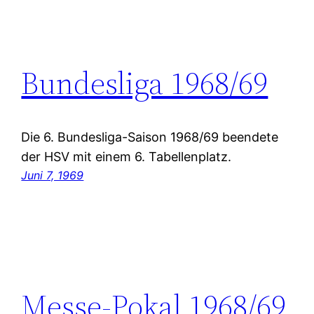
Bundesliga 1968/69
Die 6. Bundesliga-Saison 1968/69 beendete
der HSV mit einem 6. Tabellenplatz.
Juni 7, 1969
Messe-Pokal 1968/69