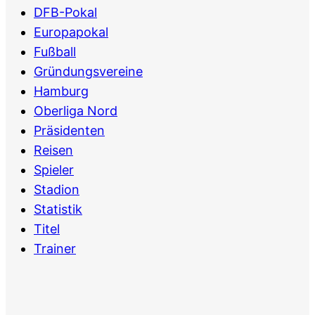
DFB-Pokal
Europapokal
Fußball
Gründungsvereine
Hamburg
Oberliga Nord
Präsidenten
Reisen
Spieler
Stadion
Statistik
Titel
Trainer