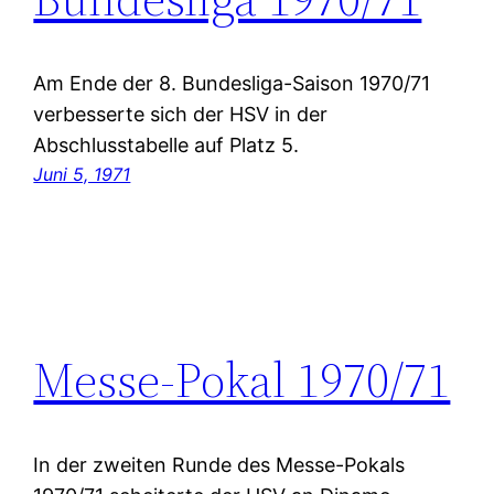
Am Ende der 8. Bundesliga-Saison 1970/71
verbesserte sich der HSV in der
Abschlusstabelle auf Platz 5.
Juni 5, 1971
Messe-Pokal 1970/71
In der zweiten Runde des Messe-Pokals