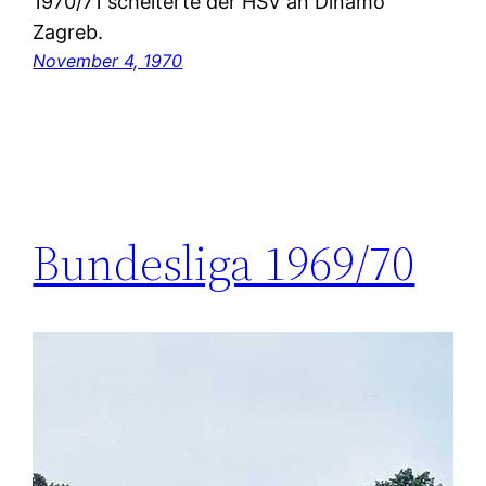
1970/71 scheiterte der HSV an Dinamo
Zagreb.
November 4, 1970
Bundesliga 1969/70