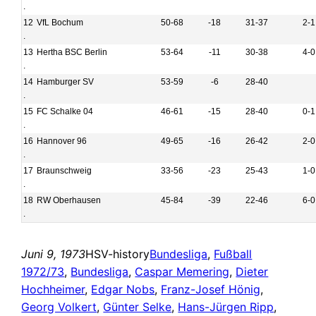
.
12
VfL Bochum
50-68
-18
31-37
2-1
.
13
Hertha BSC Berlin
53-64
-11
30-38
4-0
.
14
Hamburger SV
53-59
-6
28-40
.
15
FC Schalke 04
46-61
-15
28-40
0-1
.
16
Hannover 96
49-65
-16
26-42
2-0
.
17
Braunschweig
33-56
-23
25-43
1-0
.
18
RW Oberhausen
45-84
-39
22-46
6-0
.
Juni 9, 1973
HSV-history
Bundesliga
, 
Fußball
1972/73
, 
Bundesliga
, 
Caspar Memering
, 
Dieter
Hochheimer
, 
Edgar Nobs
, 
Franz-Josef Hönig
, 
Georg Volkert
, 
Günter Selke
, 
Hans-Jürgen Ripp
, 