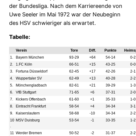
der Bundesliga. Nach dem Karriereende von
Uwe Seeler im Mai 1972 war der Neubeginn
des HSV schwieriger als erwartet.
Tabelle:
Verein
Tore
Diff.
Punkte
Heimsp
1.
Bayern München
93-29
+64
54-14
0-2
2.
1.FC Köln
66-51
+15
43-25
0-0
3.
Fortuna Düsseldorf
62-45
+17
42-26
2-1
4.
Wuppertaler SV
62-49
+13
40-28
2-2
5.
Mönchengladbach
82-61
+21
39-29
1-3
6.
VfB Stuttgart
71-65
+6
37-31
2-0
7.
Kickers Offenbach
61-60
+1
35-33
1-0
8.
Eintracht Frankfurt
58-54
+4
34-34
3-1
9.
Kaiserslautern
58-68
-10
34-34
2-2
10
MSV Duisburg
53-54
-1
33-35
1-2
.
11
Werder Bremen
50-52
-2
31-37
2-2