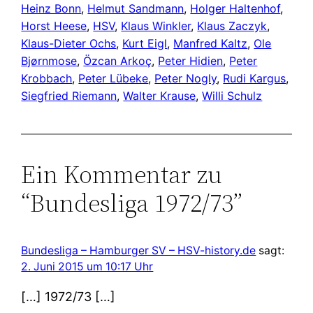
Heinz Bonn
, 
Helmut Sandmann
, 
Holger Haltenhof
, 
Horst Heese
, 
HSV
, 
Klaus Winkler
, 
Klaus Zaczyk
, 
Klaus-Dieter Ochs
, 
Kurt Eigl
, 
Manfred Kaltz
, 
Ole
Bjørnmose
, 
Özcan Arkoç
, 
Peter Hidien
, 
Peter
Krobbach
, 
Peter Lübeke
, 
Peter Nogly
, 
Rudi Kargus
, 
Siegfried Riemann
, 
Walter Krause
, 
Willi Schulz
Ein Kommentar zu
“Bundesliga 1972/73”
Bundesliga – Hamburger SV – HSV-history.de
sagt:
2. Juni 2015 um 10:17 Uhr
[…] 1972/73 […]