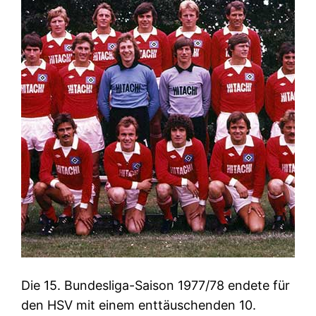
Die 15. Bundesliga-Saison 1977/78 endete für
den HSV mit einem enttäuschenden 10.