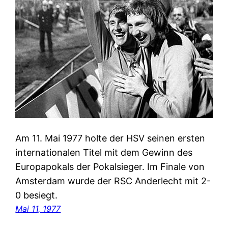
Am 11. Mai 1977 holte der HSV seinen ersten
internationalen Titel mit dem Gewinn des
Europapokals der Pokalsieger. Im Finale von
Amsterdam wurde der RSC Anderlecht mit 2-
0 besiegt.
Mai 11, 1977