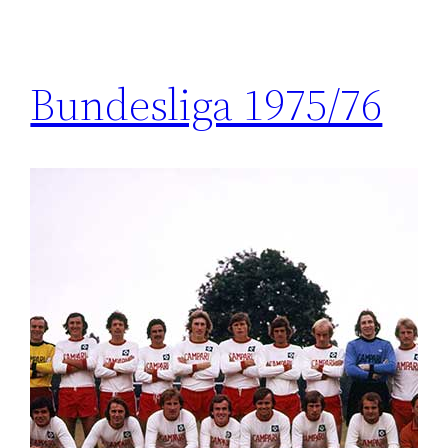
Bundesliga 1975/76