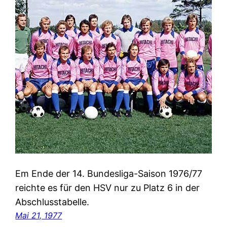
Em Ende der 14. Bundesliga-Saison 1976/77
reichte es für den HSV nur zu Platz 6 in der
Abschlusstabelle.
Mai 21, 1977