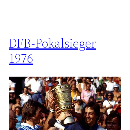
DFB-Pokalsieger
1976