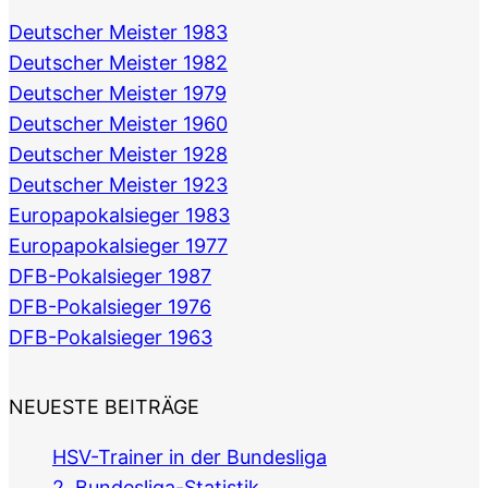
Deutscher Meister 1983
Deutscher Meister 1982
Deutscher Meister 1979
Deutscher Meister 1960
Deutscher Meister 1928
Deutscher Meister 1923
Europapokalsieger 1983
Europapokalsieger 1977
DFB-Pokalsieger 1987
DFB-Pokalsieger 1976
DFB-Pokalsieger 1963
NEUESTE BEITRÄGE
HSV-Trainer in der Bundesliga
2. Bundesliga-Statistik