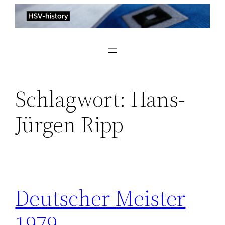
Zum
Inhalt
springen
Schlagwort:
Hans-
Jürgen Ripp
Deutscher Meister
1979