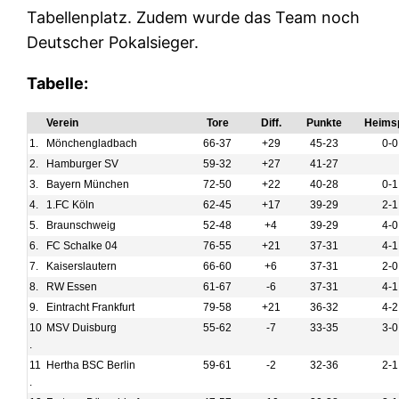
Tabellenplatz. Zudem wurde das Team noch
Deutscher Pokalsieger.
Tabelle:
Verein
Tore
Diff.
Punkte
Heimsp
1.
Mönchengladbach
66-37
+29
45-23
0-0
2.
Hamburger SV
59-32
+27
41-27
3.
Bayern München
72-50
+22
40-28
0-1
4.
1.FC Köln
62-45
+17
39-29
2-1
5.
Braunschweig
52-48
+4
39-29
4-0
6.
FC Schalke 04
76-55
+21
37-31
4-1
7.
Kaiserslautern
66-60
+6
37-31
2-0
8.
RW Essen
61-67
-6
37-31
4-1
9.
Eintracht Frankfurt
79-58
+21
36-32
4-2
10
MSV Duisburg
55-62
-7
33-35
3-0
.
11
Hertha BSC Berlin
59-61
-2
32-36
2-1
.