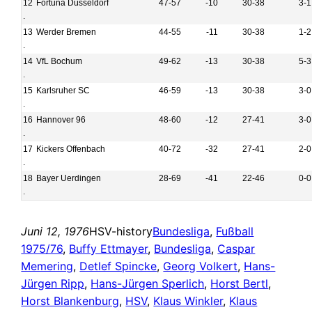
12
Fortuna Düsseldorf
47-57
-10
30-38
3-1
.
13
Werder Bremen
44-55
-11
30-38
1-2
.
14
VfL Bochum
49-62
-13
30-38
5-3
.
15
Karlsruher SC
46-59
-13
30-38
3-0
.
16
Hannover 96
48-60
-12
27-41
3-0
.
17
Kickers Offenbach
40-72
-32
27-41
2-0
.
18
Bayer Uerdingen
28-69
-41
22-46
0-0
.
Juni 12, 1976
HSV-history
Bundesliga
, 
Fußball
1975/76
, 
Buffy Ettmayer
, 
Bundesliga
, 
Caspar
Memering
, 
Detlef Spincke
, 
Georg Volkert
, 
Hans-
Jürgen Ripp
, 
Hans-Jürgen Sperlich
, 
Horst Bertl
, 
Horst Blankenburg
, 
HSV
, 
Klaus Winkler
, 
Klaus