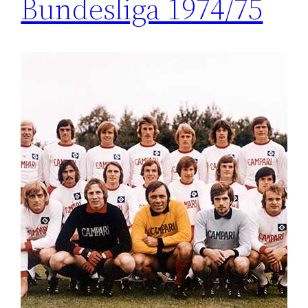
Bundesliga 1974/75