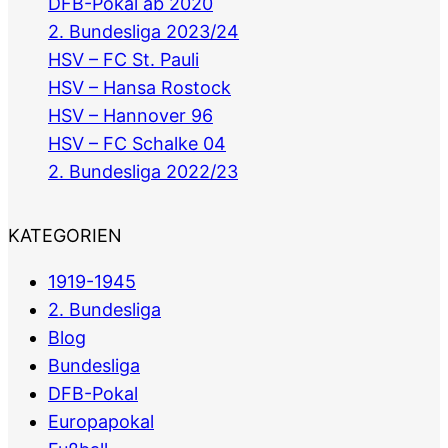
DFB-Pokal ab 2020
2. Bundesliga 2023/24
HSV – FC St. Pauli
HSV – Hansa Rostock
HSV – Hannover 96
HSV – FC Schalke 04
2. Bundesliga 2022/23
KATEGORIEN
1919-1945
2. Bundesliga
Blog
Bundesliga
DFB-Pokal
Europapokal