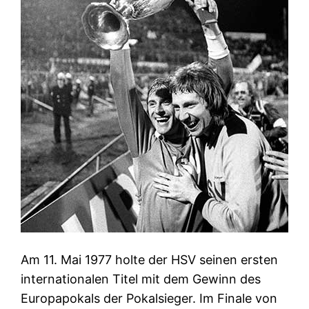
Am 11. Mai 1977 holte der HSV seinen ersten
internationalen Titel mit dem Gewinn des
Europapokals der Pokalsieger. Im Finale von