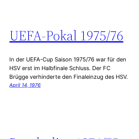
UEFA-Pokal 1975/76
In der UEFA-Cup Saison 1975/76 war für den
HSV erst im Halbfinale Schluss. Der FC
Brügge verhinderte den Finaleinzug des HSV.
April 14, 1976