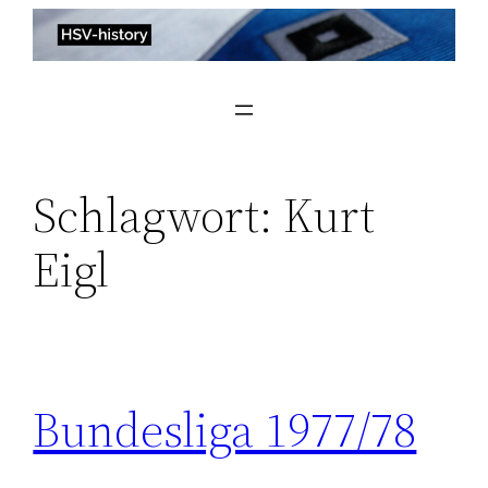
Zum
Inhalt
springen
Schlagwort:
Kurt
Eigl
Bundesliga 1977/78