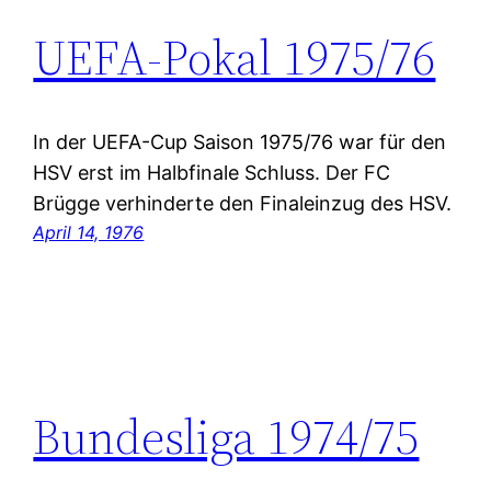
UEFA-Pokal 1975/76
In der UEFA-Cup Saison 1975/76 war für den
HSV erst im Halbfinale Schluss. Der FC
Brügge verhinderte den Finaleinzug des HSV.
April 14, 1976
Bundesliga 1974/75