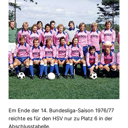
Em Ende der 14. Bundesliga-Saison 1976/77
reichte es für den HSV nur zu Platz 6 in der
Abschlusstabelle.