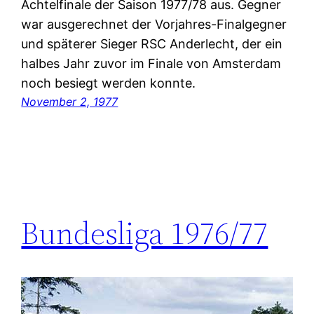
Achtelfinale der Saison 1977/78 aus. Gegner
war ausgerechnet der Vorjahres-Finalgegner
und späterer Sieger RSC Anderlecht, der ein
halbes Jahr zuvor im Finale von Amsterdam
noch besiegt werden konnte.
November 2, 1977
Bundesliga 1976/77