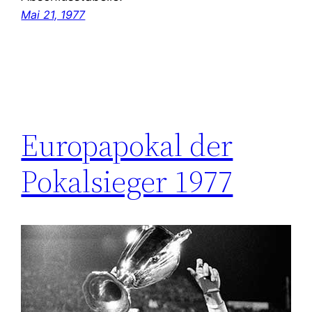
Mai 21, 1977
Europapokal der
Pokalsieger 1977