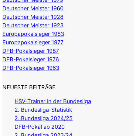
Deutscher Meister 1960
Deutscher Meister 1928
Deutscher Meister 1923
Europapokalsieger 1983
Europapokalsieger 1977
DFB-Pokalsieger 1987
DFB-Pokalsieger 1976
DFB-Pokalsieger 1963
NEUESTE BEITRÄGE
HSV-Trainer in der Bundesliga
2. Bundesliga-Statistik
2. Bundesliga 2024/25
DFB-Pokal ab 2020
2. Bundesliga 2023/24