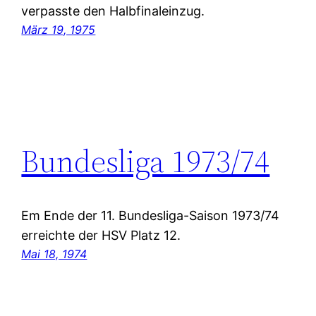
verpasste den Halbfinaleinzug.
März 19, 1975
Bundesliga 1973/74
Em Ende der 11. Bundesliga-Saison 1973/74
erreichte der HSV Platz 12.
Mai 18, 1974