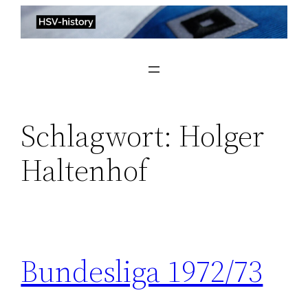
Zum
Inhalt
springen
Schlagwort:
Holger
Haltenhof
Bundesliga 1972/73