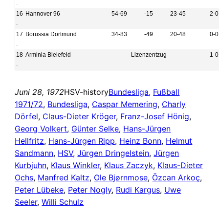
.
16
Hannover 96
54-69
-15
23-45
2-0
.
17
Borussia Dortmund
34-83
-49
20-48
0-0
.
18
Arminia Bielefeld
Lizenzentzug
1-0
.
Juni 28, 1972
HSV-history
Bundesliga
, 
Fußball
1971/72
, 
Bundesliga
, 
Caspar Memering
, 
Charly
Dörfel
, 
Claus-Dieter Kröger
, 
Franz-Josef Hönig
, 
Georg Volkert
, 
Günter Selke
, 
Hans-Jürgen
Hellfritz
, 
Hans-Jürgen Ripp
, 
Heinz Bonn
, 
Helmut
Sandmann
, 
HSV
, 
Jürgen Dringelstein
, 
Jürgen
Kurbjuhn
, 
Klaus Winkler
, 
Klaus Zaczyk
, 
Klaus-Dieter
Ochs
, 
Manfred Kaltz
, 
Ole Bjørnmose
, 
Özcan Arkoç
, 
Peter Lübeke
, 
Peter Nogly
, 
Rudi Kargus
, 
Uwe
Seeler
, 
Willi Schulz