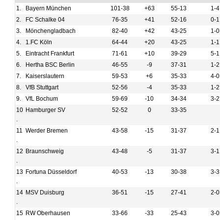
1.
Bayern München
101-38
+63
55-13
1-4
2.
FC Schalke 04
76-35
+41
52-16
0-1
3.
Mönchengladbach
82-40
+42
43-25
1-0
4.
1.FC Köln
64-44
+20
43-25
1-1
5.
Eintracht Frankfurt
71-61
+10
39-29
5-1
6.
Hertha BSC Berlin
46-55
-9
37-31
1-2
7.
Kaiserslautern
59-53
+6
35-33
4-0
8.
VfB Stuttgart
52-56
-4
35-33
1-2
9.
VfL Bochum
59-69
-10
34-34
3-2
10
Hamburger SV
52-52
0
33-35
.
11
Werder Bremen
43-58
-15
31-37
2-1
.
12
Braunschweig
43-48
-5
31-37
3-1
.
13
Fortuna Düsseldorf
40-53
-13
30-38
3-3
.
14
MSV Duisburg
36-51
-15
27-41
2-0
.
15
RW Oberhausen
33-66
-33
25-43
3-0