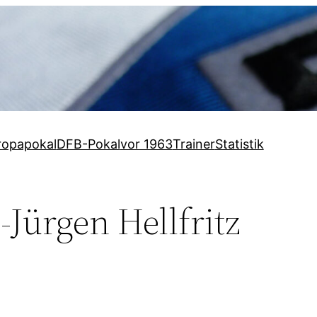
ropapokal
DFB-Pokal
vor 1963
Trainer
Statistik
Jürgen Hellfritz