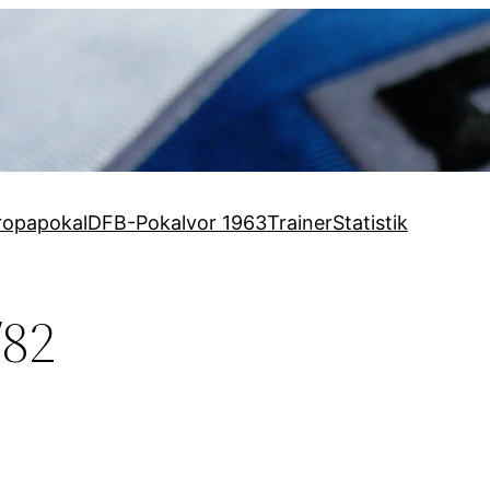
ropapokal
DFB-Pokal
vor 1963
Trainer
Statistik
/82