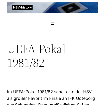
Zum
Inhalt
springen
UEFA-Pokal
1981/82
Im UEFA-Pokal 1981/82 scheiterte der HSV
als großer Favorit im Finale an IFK Göteborg
aus Schweden. Dem unglücklichen 0-1 im