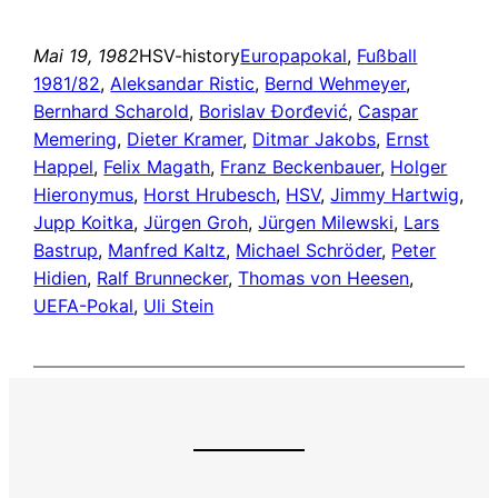
Mai 19, 1982
HSV-history
Europapokal
, 
Fußball
1981/82
, 
Aleksandar Ristic
, 
Bernd Wehmeyer
, 
Bernhard Scharold
, 
Borislav Đorđević
, 
Caspar
Memering
, 
Dieter Kramer
, 
Ditmar Jakobs
, 
Ernst
Happel
, 
Felix Magath
, 
Franz Beckenbauer
, 
Holger
Hieronymus
, 
Horst Hrubesch
, 
HSV
, 
Jimmy Hartwig
, 
Jupp Koitka
, 
Jürgen Groh
, 
Jürgen Milewski
, 
Lars
Bastrup
, 
Manfred Kaltz
, 
Michael Schröder
, 
Peter
Hidien
, 
Ralf Brunnecker
, 
Thomas von Heesen
, 
UEFA-Pokal
, 
Uli Stein