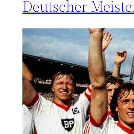
Deutscher Meiste