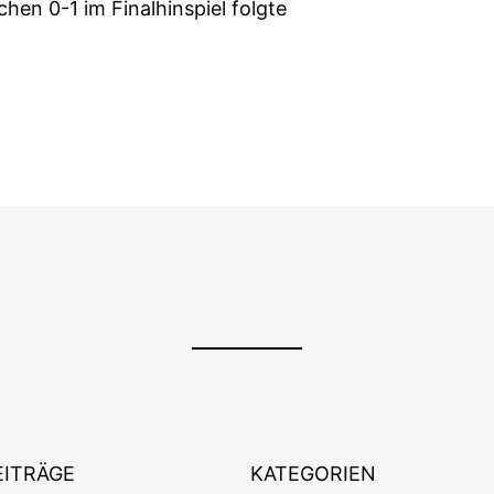
en 0-1 im Finalhinspiel folgte
EITRÄGE
KATEGORIEN