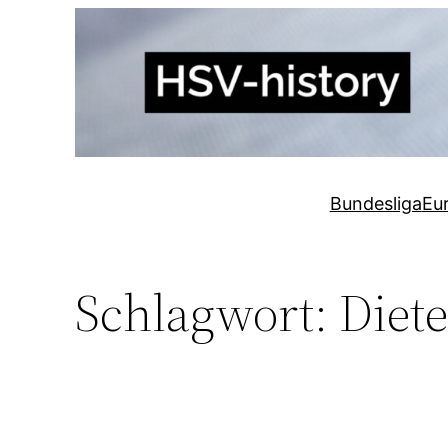
Zum
Inhalt
springen
Bundesliga
Eu
Schlagwort:
Diet