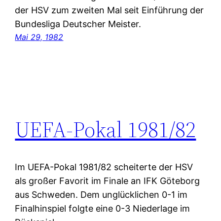
der HSV zum zweiten Mal seit Einführung der
Bundesliga Deutscher Meister.
Mai 29, 1982
UEFA-Pokal 1981/82
Im UEFA-Pokal 1981/82 scheiterte der HSV
als großer Favorit im Finale an IFK Göteborg
aus Schweden. Dem unglücklichen 0-1 im
Finalhinspiel folgte eine 0-3 Niederlage im