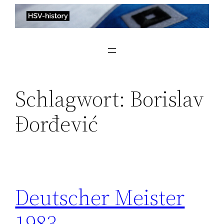
Zum
Inhalt
springen
Schlagwort:
Borislav
Đorđević
Deutscher Meister
1983