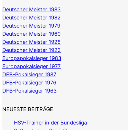
Deutscher Meister 1983
Deutscher Meister 1982
Deutscher Meister 1979
Deutscher Meister 1960
Deutscher Meister 1928
Deutscher Meister 1923
Europapokalsieger 1983
Europapokalsieger 1977
DFB-Pokalsieger 1987
DFB-Pokalsieger 1976
DFB-Pokalsieger 1963
NEUESTE BEITRÄGE
HSV-Trainer in der Bundesliga