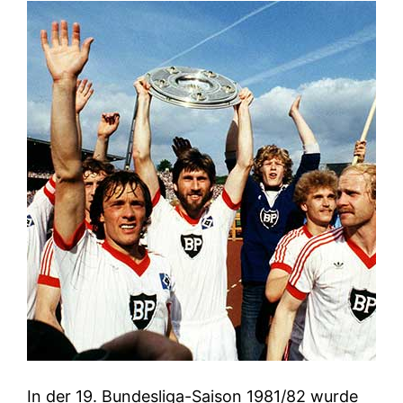
In der 19. Bundesliga-Saison 1981/82 wurde