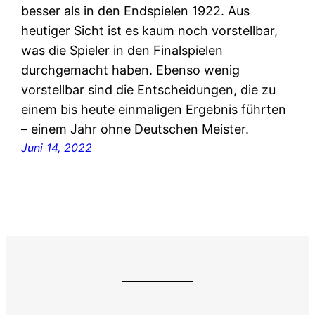
besser als in den Endspielen 1922. Aus
heutiger Sicht ist es kaum noch vorstellbar,
was die Spieler in den Finalspielen
durchgemacht haben. Ebenso wenig
vorstellbar sind die Entscheidungen, die zu
einem bis heute einmaligen Ergebnis führten
– einem Jahr ohne Deutschen Meister.
Juni 14, 2022