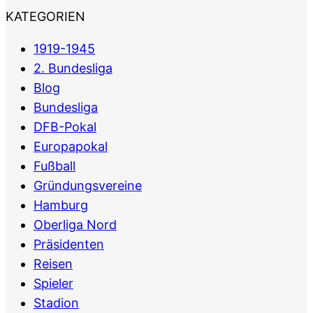
KATEGORIEN
1919-1945
2. Bundesliga
Blog
Bundesliga
DFB-Pokal
Europapokal
Fußball
Gründungsvereine
Hamburg
Oberliga Nord
Präsidenten
Reisen
Spieler
Stadion