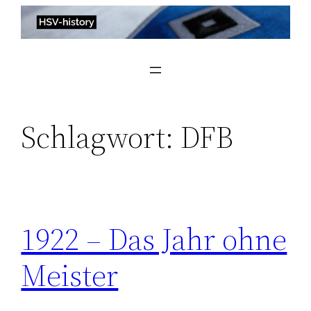
Zum
Inhalt
springen
Schlagwort:
DFB
1922 – Das Jahr ohne
Meister