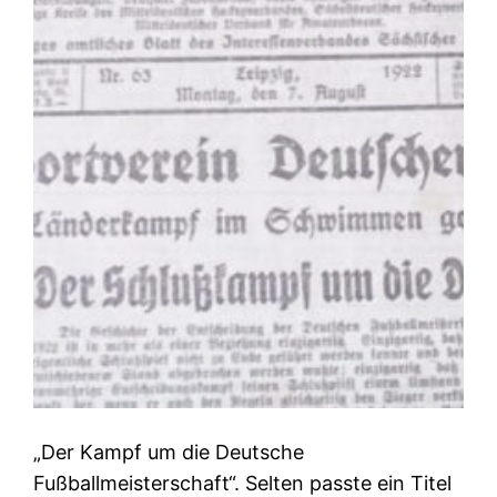
„Der Kampf um die Deutsche
Fußballmeisterschaft“. Selten passte ein Titel