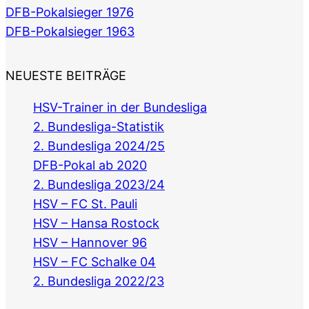
DFB-Pokalsieger 1976
DFB-Pokalsieger 1963
NEUESTE BEITRÄGE
HSV-Trainer in der Bundesliga
2. Bundesliga-Statistik
2. Bundesliga 2024/25
DFB-Pokal ab 2020
2. Bundesliga 2023/24
HSV – FC St. Pauli
HSV – Hansa Rostock
HSV – Hannover 96
HSV – FC Schalke 04
2. Bundesliga 2022/23