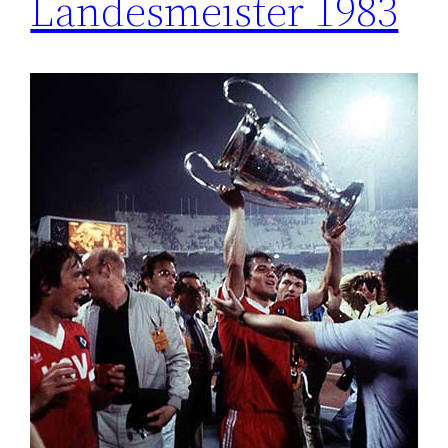
Landesmeister 1983