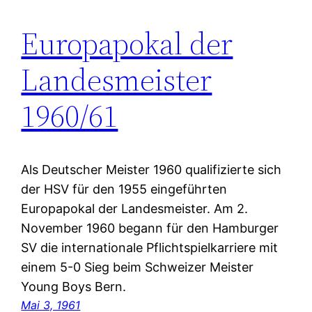
Europapokal der
Landesmeister
1960/61
Als Deutscher Meister 1960 qualifizierte sich
der HSV für den 1955 eingeführten
Europapokal der Landesmeister. Am 2.
November 1960 begann für den Hamburger
SV die internationale Pflichtspielkarriere mit
einem 5-0 Sieg beim Schweizer Meister
Young Boys Bern.
Mai 3, 1961