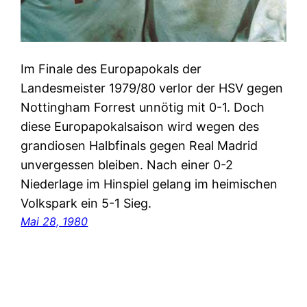
Im Finale des Europapokals der
Landesmeister 1979/80 verlor der HSV gegen
Nottingham Forrest unnötig mit 0-1. Doch
diese Europapokalsaison wird wegen des
grandiosen Halbfinals gegen Real Madrid
unvergessen bleiben. Nach einer 0-2
Niederlage im Hinspiel gelang im heimischen
Volkspark ein 5-1 Sieg.
Mai 28, 1980