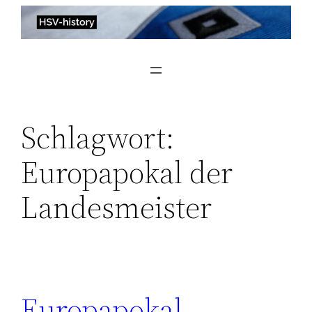
Zum
Inhalt
springen
Schlagwort:
Europapokal der
Landesmeister
Europapokal