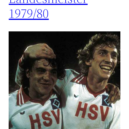
1979/80