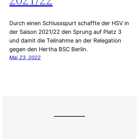
Durch einen Schlussspurt schaffte der HSV in
der Saison 2021/22 den Sprung auf Platz 3
und damit die Teilnahme an der Relegation
gegen den Hertha BSC Berlin.
Mai 23, 2022