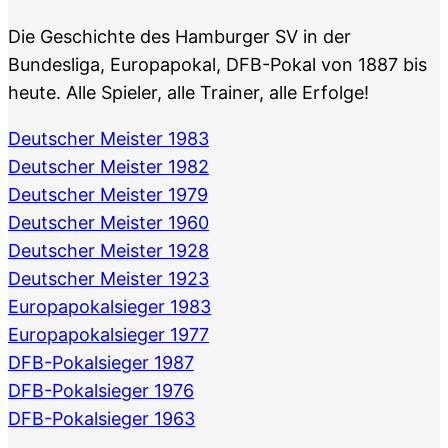
Die Geschichte des Hamburger SV in der
Bundesliga, Europapokal, DFB-Pokal von 1887 bis
heute. Alle Spieler, alle Trainer, alle Erfolge!
Deutscher Meister 1983
Deutscher Meister 1982
Deutscher Meister 1979
Deutscher Meister 1960
Deutscher Meister 1928
Deutscher Meister 1923
Europapokalsieger 1983
Europapokalsieger 1977
DFB-Pokalsieger 1987
DFB-Pokalsieger 1976
DFB-Pokalsieger 1963