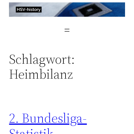
Zum
Inhalt
springen
Schlagwort:
Heimbilanz
2. Bundesliga-
Statistik