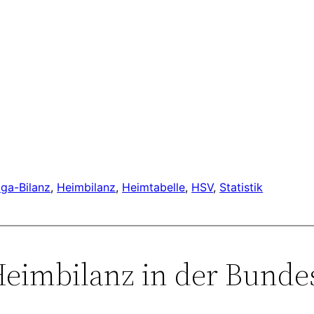
iga-Bilanz
, 
Heimbilanz
, 
Heimtabelle
, 
HSV
, 
Statistik
eimbilanz in der Bundes