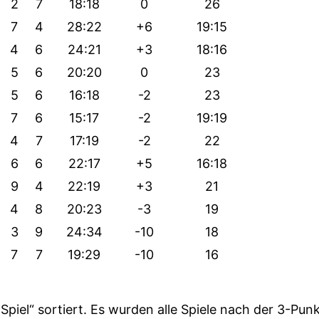
2
7
18:18
0
26
7
4
28:22
+6
19:15
4
6
24:21
+3
18:16
5
6
20:20
0
23
5
6
16:18
-2
23
7
6
15:17
-2
19:19
4
7
17:19
-2
22
6
6
22:17
+5
16:18
9
4
22:19
+3
21
4
8
20:23
-3
19
3
9
24:34
-10
18
7
7
19:29
-10
16
o Spiel“ sortiert. Es wurden alle Spiele nach der 3-Pu