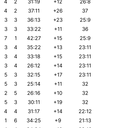
4
2
31:19
+12
26:8
4
2
37:11
+26
37
3
3
36:13
+23
25:9
3
3
33:22
+11
36
7
1
42:27
+15
25:9
3
4
35:22
+13
23:11
3
4
33:18
+15
23:11
3
4
26:12
+14
23:11
5
3
32:15
+17
23:11
5
3
25:14
+11
32
2
5
26:16
+10
32
5
3
30:11
+19
32
4
4
31:17
+14
22:12
1
6
34:25
+9
21:13