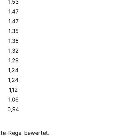
1,53
1,47
1,47
1,35
1,35
1,32
1,29
1,24
1,24
1,12
1,06
0,94
nkte-Regel bewertet.