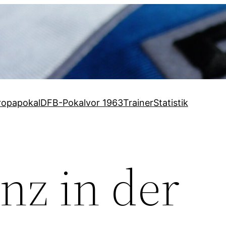
ropapokal
DFB-Pokal
vor 1963
Trainer
Statistik
nz in der