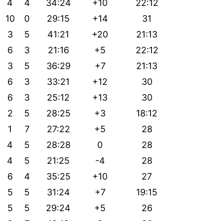
4
4
34:24
+10
22:12
10
0
29:15
+14
31
3
5
41:21
+20
21:13
6
3
21:16
+5
22:12
3
5
36:29
+7
21:13
6
3
33:21
+12
30
6
3
25:12
+13
30
2
5
28:25
+3
18:12
1
7
27:22
+5
28
4
5
28:28
0
28
4
5
21:25
-4
28
6
4
35:25
+10
27
5
5
31:24
+7
19:15
5
5
29:24
+5
26