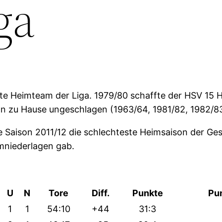
ga
te Heimteam der Liga. 1979/80 schaffte der HSV 15 H
son zu Hause ungeschlagen (1963/64, 1981/82, 1982/8
e Saison 2011/12 die schlechteste Heimsaison der Ges
imniederlagen gab.
U
N
Tore
Diff.
Punkte
Pun
1
1
54:10
+44
31:3