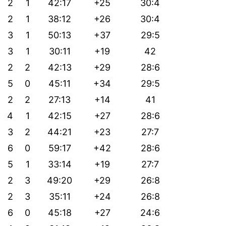
2
1
42:17
+25
30:4
2
1
38:12
+26
30:4
3
1
50:13
+37
29:5
3
1
30:11
+19
42
2
2
42:13
+29
28:6
5
0
45:11
+34
29:5
2
2
27:13
+14
41
4
1
42:15
+27
28:6
3
2
44:21
+23
27:7
6
0
59:17
+42
28:6
5
1
33:14
+19
27:7
2
3
49:20
+29
26:8
2
3
35:11
+24
26:8
6
0
45:18
+27
24:6