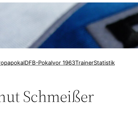
ropapokal
DFB-Pokal
vor 1963
Trainer
Statistik
mut Schmeißer