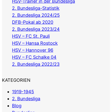
HSV-Trainer in der Bundesliga
2. Bundesliga-Statistik
2. Bundesliga 2024/25
DFB-Pokal ab 2020
2. Bundesliga 2023/24
HSV – FC St. Pauli
HSV – Hansa Rostock
HSV – Hannover 96
HSV – FC Schalke 04
2. Bundesliga 2022/23
KATEGORIEN
1919-1945
2. Bundesliga
Blog