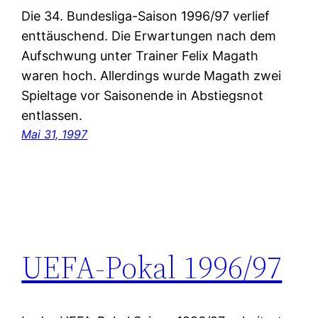
Die 34. Bundesliga-Saison 1996/97 verlief
enttäuschend. Die Erwartungen nach dem
Aufschwung unter Trainer Felix Magath
waren hoch. Allerdings wurde Magath zwei
Spieltage vor Saisonende in Abstiegsnot
entlassen.
Mai 31, 1997
UEFA-Pokal 1996/97